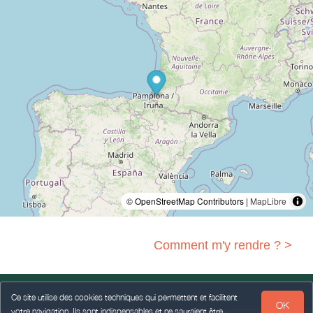
© OpenStreetMap Contributors |
MapLibre
Comment m'y rendre ? >
Ce site utilise des cookies techniques qui permettent et facilitent
OK
votre navigation. Ils sont indispensables et ne sauraient être